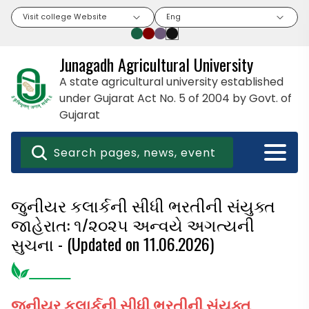
Visit college Website
Eng
Junagadh Agricultural University
A state agricultural university established
under Gujarat Act No. 5 of 2004 by Govt. of
Gujarat
જુનીયર કલાર્કની સીધી ભરતીની સંયુક્ત
જાહેરાત: ૧/૨૦૨૫ અન્વયે અગત્યની
સુચના - (Updated on 11.06.2026)
જુનીયર કલાર્કની સીધી ભરતીની સંયુક્ત