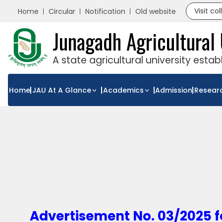
Visit co
Home
Circular
Notification
Old website
Junagadh Agricultural 
A state agricultural university esta
Home
JAU At A Glance
Academics
Admission
Resear
Advertisement No. 03/2025 fo