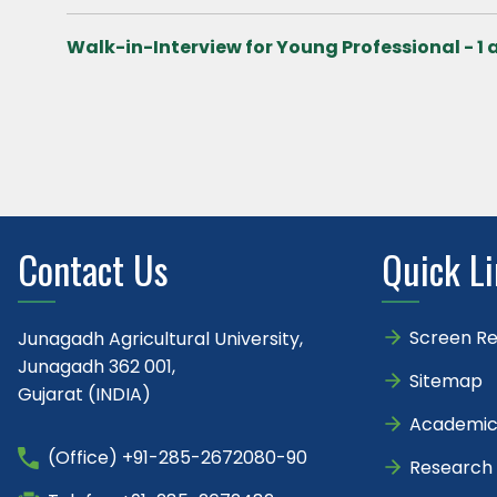
Walk-in-Interview for Young Professional - 1 
Contact Us
Quick L
Screen R
Junagadh Agricultural University,
Junagadh 362 001,
Sitemap
Gujarat (INDIA)
Academic
(Office) +91-285-2672080-90
Research