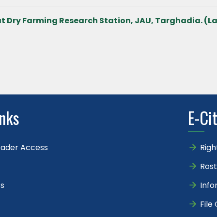
at Dry Farming Research Station, JAU, Targhadia. (La
inks
E-Ci
eader Access
Righ
Rost
s
Info
File