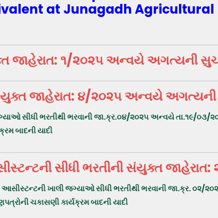
uivalent at Junagadh Agricultural
ુક્ત જાહેરાત: ૧/૨૦૨૫ અન્વયે અગત્યની 
ંયુક્ત જાહેરાત: ૪/૨૦૨૫ અન્વયે અગત્યની
જગ્યાઓ સીધી ભરતીથી ભરવાની જા.ક્ર.૦૪/૨૦૨૫ અન્વયે તા.૧૯/૦૩/૨૦૨
યક્રમ બાદની યાદી
સીસ્ટન્ટની સીધી ભરતીની સંયુક્ત જાહેરા
ટરી આસીસ્ટન્ટની ખાલી જગ્યાઓ સીધી ભરતીથી ભરવાની જા.ક્ર. ૦૨/૨૦૨
ણપત્રોની ચકાસણી કાર્યક્રમ બાદની યાદી