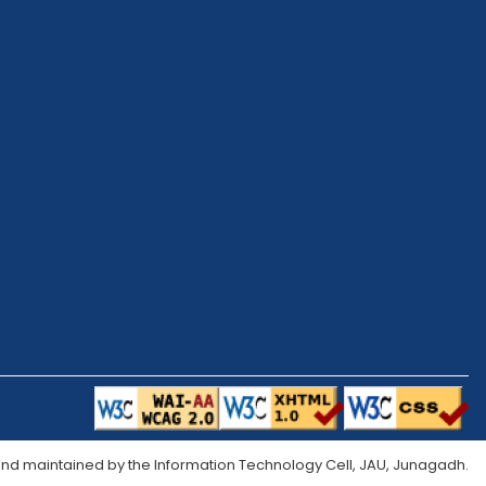
d maintained by the Information Technology Cell, JAU, Junagadh.