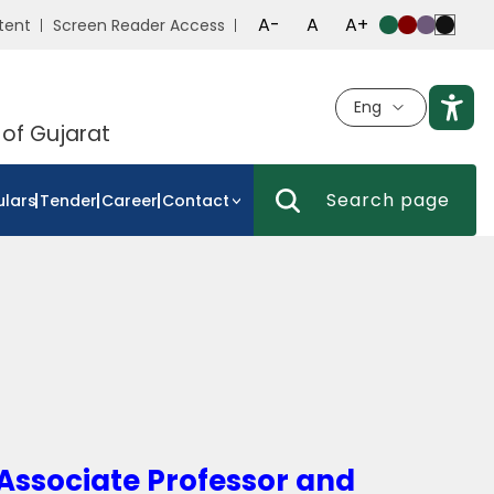
A-
A
A+
tent
Screen Reader Access
Eng
 of Gujarat
ulars
Tender
Career
Contact
 Associate Professor and