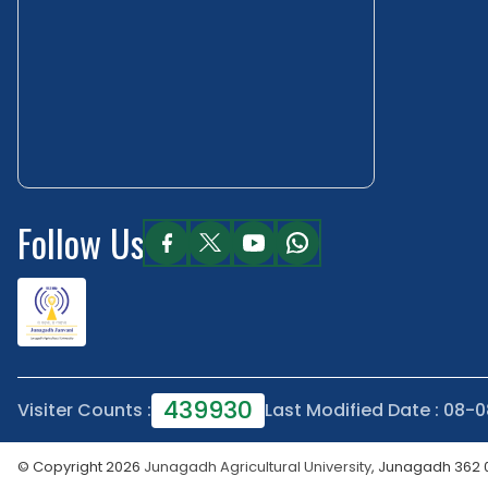
Follow Us
439930
Visiter Counts :
Last Modified Date : 08-
© Copyright 2026
Junagadh Agricultural University
, Junagadh 362 