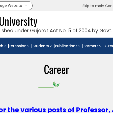
llege Website
Skip to main Con
University
blished under Gujarat Act No. 5 of 2004 by Govt.
ch
Extension
Students
Publications
Farmers
Circ
Career
r the various posts of Professor,