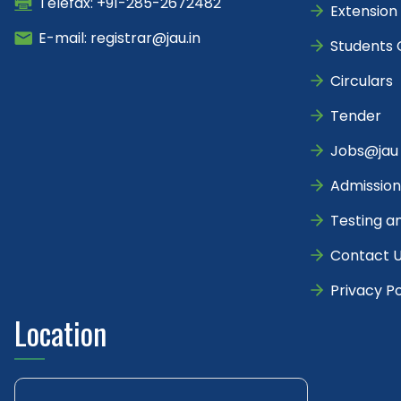
Telefax: +91-285-2672482
Extension
E-mail: registrar@jau.in
Students 
Circulars
Tender
Jobs@jau
Admission
Testing a
Contact 
Privacy Po
Location