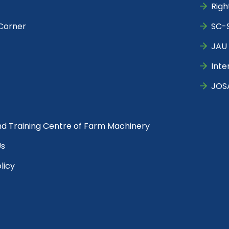
Righ
Corner
SC-S
JAU 
Inte
JOS
nd Training Centre of Farm Machinery
Us
licy