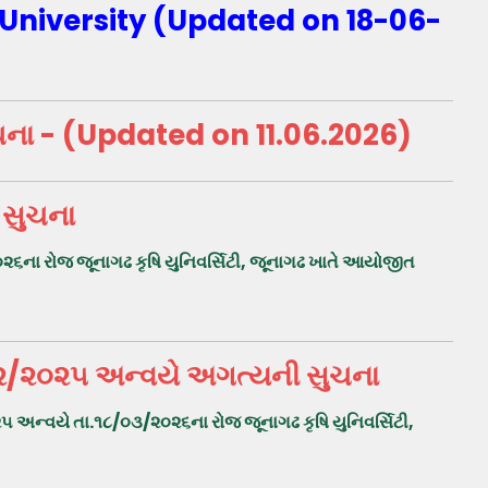
 University (Updated on 18-06-
સુચના - (Updated on 11.06.2026)
 સુચના
૬ના રોજ જૂનાગઢ કૃષિ યુનિવર્સિટી, જૂનાગઢ ખાતે આયોજીત
ત: ૨/૨૦૨૫ અન્વયે અગત્યની સુચના
૫ અન્વયે તા.૧૮/૦૩/૨૦૨૬ના રોજ જૂનાગઢ કૃષિ યુનિવર્સિટી,