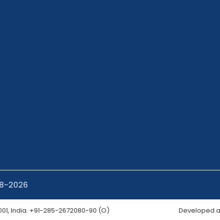
08-2026
001, India. +91-285-2672080-90 (O)
Developed an